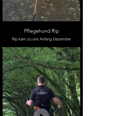
Pflegehund Rip
Rip kam zu uns Anfang Dezember
2025, da er dringend aus seinem
aktuellen Zuhause wegen
Überforderung ausziehen musste.
Er kommt ursprünglich aus Spanien,
ist 2,5 Jahre alt und kastriert - ein
belgischer Schäferhund (Malinois).
Seine Themen waren unter
anderem:
- Kommt nicht zur Ruhe
- Schnappt
- Zerrt an der Leine
- Kann nicht alleine bleiben
- Zerstört Dinge
und einige weitere Themen.