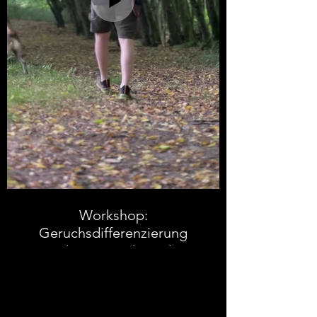
Wir arbeiten mit ihm an seinen
Themen und hoffen 2026 ein neues
Zuhause für ihn zu finden.
Workshop:
Geruchsdifferenzierung
mit Theresa und Matthias
Bieker von der VierPfoten
Uni aus dem Sauerland.