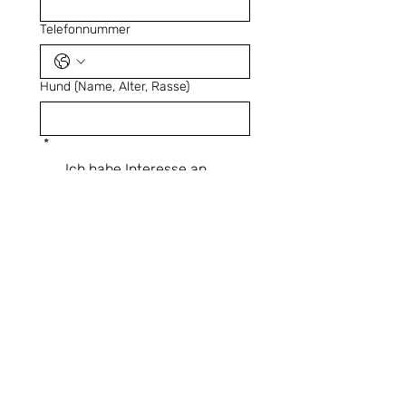
Telefonnummer
Hund (Name, Alter, Rasse)
*
Ich habe Interesse an
einem Welpenkurs in den
zweiten 6 Monaten von
2025 teilzunehmen
Schön, dass du dich im Welpen 
- Kurs anmelden möchtest. Ich 
melde mich bei dir und freue 
mich, wenn ausreichend 
Teilnehmer zusammen 
kommen, um diesen Kurs zu 
halten (ab drei Anmeldungen). 